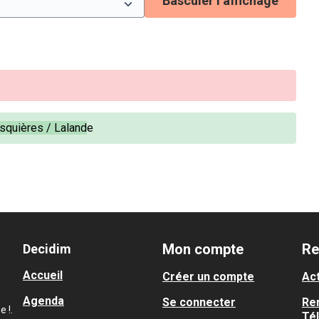
Basculer l’affichage
squières / Laland
e
Mon compte
Re
Decidim
Accueil
Créer un compte
Act
Agenda
Se connecter
Re
 !.
Té