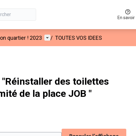
En savoir
Menu utilisateur
n quartier ! 2023
/
TOUTES VOS IDEES
Réinstaller des toilettes
mité de la place JOB "