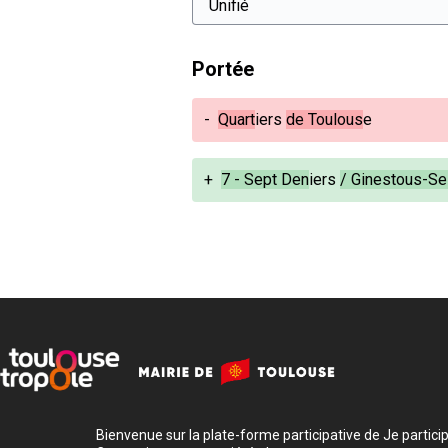
Portée
-
Quart
iers
de Toulous
e
+
7 - Sept Den
iers
/ Ginestous-Se
Bienvenue sur la plate-forme participative de Je participe