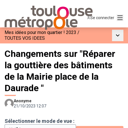
Menu
Se connecter
Mes idées pour mon quartier ! 2023
/
Menu p
TOUTES VOS IDEES
Changements sur "Réparer
la gouttière des bâtiments
de la Mairie place de la
Daurade "
Anonyme
21/10/2023 12:07
Sélectionner le mode de vue :