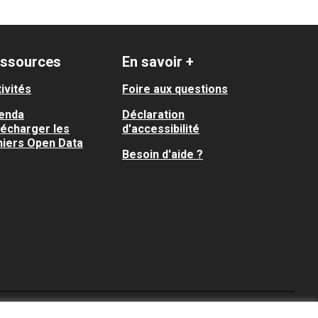
ssources
En savoir +
ivités
Foire aux questions
enda
Déclaration
lécharger les
d'accessibilité
hiers Open Data
Besoin d'aide ?
Je participe ! sur X
Je participe ! sur Faceboo
Je participe ! sur In