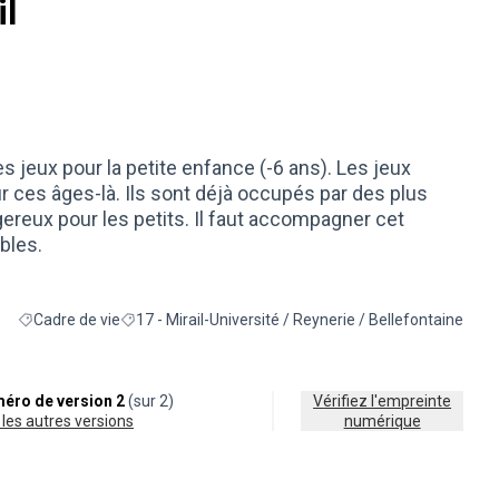
il
 jeux pour la petite enfance (-6 ans). Les jeux
 ces âges-là. Ils sont déjà occupés par des plus
gereux pour les petits. Il faut accompagner cet
bles.
Cadre de vie
17 - Mirail-Université / Reynerie / Bellefontaine
Filtrer les résultats de la catégorie : Cadre de vie
Filtrer les résultats pour le secteur : 17 - Mirail-Univer
éro de version 2
(sur 2)
Vérifiez l'empreinte
ir les autres versions
numérique