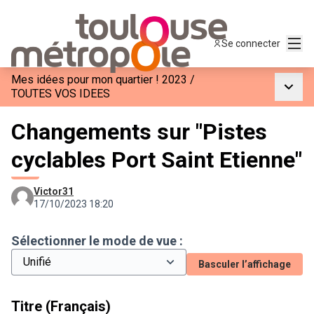
Menu
Se connecter
Mes idées pour mon quartier ! 2023
/
Menu p
TOUTES VOS IDEES
Changements sur "Pistes
cyclables Port Saint Etienne"
Victor31
17/10/2023 18:20
Sélectionner le mode de vue :
Basculer l’affichage
Titre (Français)