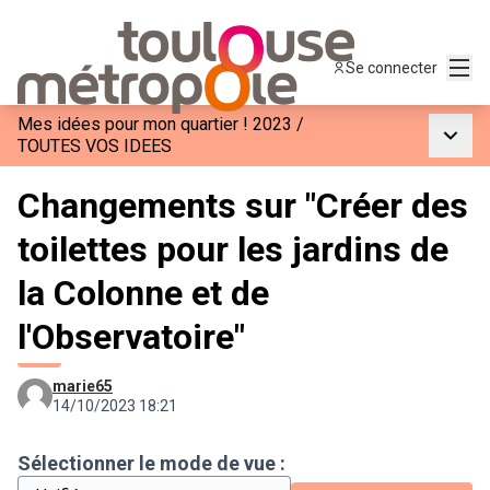
Menu
Se connecter
Mes idées pour mon quartier ! 2023
/
Menu p
TOUTES VOS IDEES
Changements sur "Créer des
toilettes pour les jardins de
la Colonne et de
l'Observatoire"
marie65
14/10/2023 18:21
Sélectionner le mode de vue :