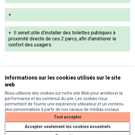
+
+
Il serait utile d'installer des toilettes publiques à
proximité directe de ces 2 parcs, afin d'améliorer le
confort des usagers.
Version 1 de 1
Informations sur les cookies utilisés sur le site
web
Nous utilisons des cookies sur notre site Web pour améliorer la
Conditions d'utilisation
performance et les contenus du site. Les cookies nous
Paramètres des cookies
permettent de fournir une expérience utilisateur et un contenu
Je participe ! sur X
Je participe ! sur Facebook
Je participe ! sur Instagram
plus personnalisés à partir de nos canaux de médias sociaux.
(Lien externe)
(Lien externe)
(Lien externe)
Tout accepter
Accepter seulement les cookies essentiels
Licence Cre
(Lien extern