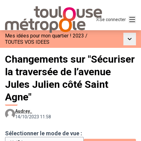
Menu
Se connecter
Mes idées pour mon quartier ! 2023
/
Menu p
TOUTES VOS IDEES
Changements sur "Sécuriser
la traversée de l’avenue
Jules Julien côté Saint
Agne"
Audrey_
14/10/2023 11:58
Sélectionner le mode de vue :