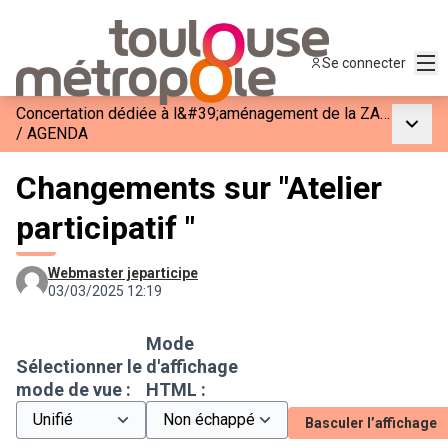
Men
Se connecter
Concertation dédiée à l&#39;aménagement de la ZAC Balma-Gramont
Menu p
/
AGENDA
Changements sur "Atelier
participatif "
Webmaster jeparticipe
03/03/2025 12:19
Mode
Sélectionner le
d'affichage
mode de vue :
HTML :
Basculer l’affichage