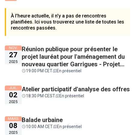
À l'heure actuelle, il n'y a pas de rencontres
planifiées. Ici vous trouverez une liste de toutes les
rencontres passées.
NOV.
Réunion publique pour présenter le
27
projet lauréat pour l'aménagement du
2025
nouveau quartier Garrigues - Projet
"ZAC Balma-Gramont"
19:00 PM CET
En présentiel
JUIL.
Atelier participatif d'analyse des offres
02
18:30 PM CEST
En présentiel
2025
MARS
Balade urbaine
08
10:00 AM CET
En présentiel
2025