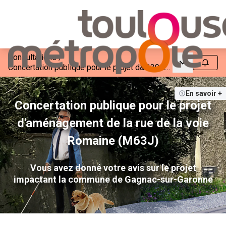
Consultations
/
Menu princip
Suivre
Concertation publique pour le projet d&#39;aménagement de la rue de la voie Romaine (M63J)
En savoir +
Concertation publique pour le projet
d'aménagement de la rue de la voie
Romaine (M63J)
Vous avez donné votre avis sur le projet
impactant la commune de Gagnac-sur-Garonne