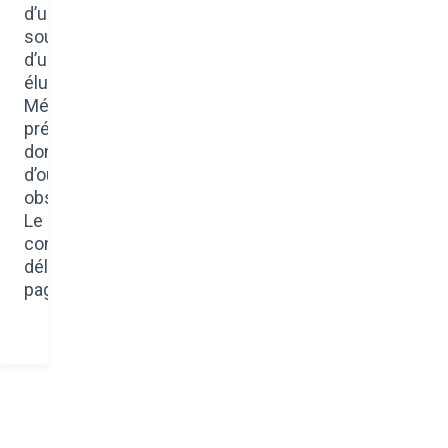
d’une délibération
soumise à l’occasion
d’un Conseil, au vote des
élus de Toulouse
Métropole, qui
présentera les suites
données par la maîtrise
d’ouvrage aux
observations du public.
Le public pourra
consulter cette
délibération sur cette
page.