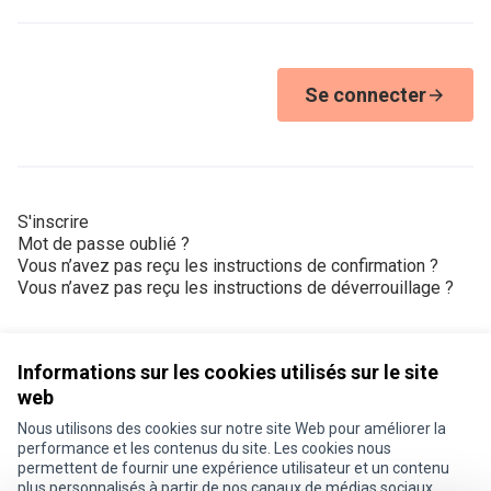
Se connecter
S'inscrire
Mot de passe oublié ?
Vous n’avez pas reçu les instructions de confirmation ?
Vous n’avez pas reçu les instructions de déverrouillage ?
Informations sur les cookies utilisés sur le site
web
Nous utilisons des cookies sur notre site Web pour améliorer la
Conditions d'utilisation
performance et les contenus du site. Les cookies nous
Paramètres des cookies
permettent de fournir une expérience utilisateur et un contenu
Je participe ! sur X
Je participe ! sur Facebook
Je participe ! sur Instagram
plus personnalisés à partir de nos canaux de médias sociaux.