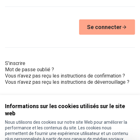
Se connecter
S'inscrire
Mot de passe oublié ?
Vous n’avez pas reçu les instructions de confirmation ?
Vous n’avez pas reçu les instructions de déverrouillage ?
Informations sur les cookies utilisés sur le site
web
Nous utilisons des cookies sur notre site Web pour améliorer la
Conditions d'utilisation
performance et les contenus du site. Les cookies nous
Paramètres des cookies
permettent de fournir une expérience utilisateur et un contenu
Je participe ! sur X
Je participe ! sur Facebook
Je participe ! sur Instagram
plus personnalisés à partir de nos canaux de médias sociaux.