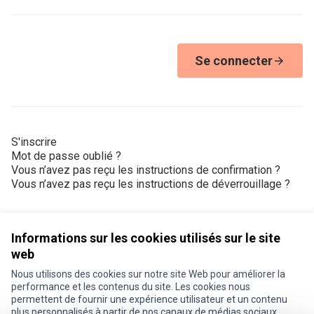
Se connecter
S'inscrire
Mot de passe oublié ?
Vous n’avez pas reçu les instructions de confirmation ?
Vous n’avez pas reçu les instructions de déverrouillage ?
Informations sur les cookies utilisés sur le site
web
Nous utilisons des cookies sur notre site Web pour améliorer la
Conditions d'utilisation
performance et les contenus du site. Les cookies nous
Paramètres des cookies
permettent de fournir une expérience utilisateur et un contenu
Je participe ! sur X
Je participe ! sur Facebook
Je participe ! sur Instagram
plus personnalisés à partir de nos canaux de médias sociaux.