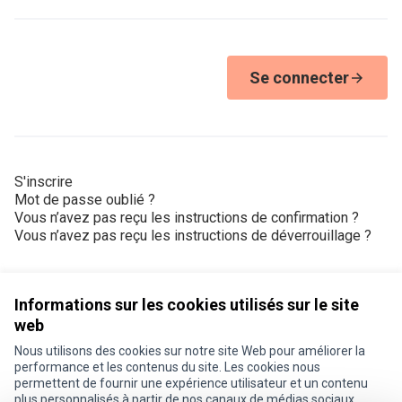
Se connecter
S'inscrire
Mot de passe oublié ?
Vous n’avez pas reçu les instructions de confirmation ?
Vous n’avez pas reçu les instructions de déverrouillage ?
Informations sur les cookies utilisés sur le site
web
Nous utilisons des cookies sur notre site Web pour améliorer la
Conditions d'utilisation
performance et les contenus du site. Les cookies nous
Paramètres des cookies
permettent de fournir une expérience utilisateur et un contenu
Je participe ! sur X
Je participe ! sur Facebook
Je participe ! sur Instagram
plus personnalisés à partir de nos canaux de médias sociaux.