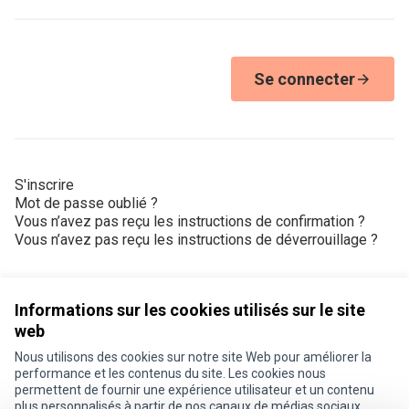
Se connecter
S'inscrire
Mot de passe oublié ?
Vous n’avez pas reçu les instructions de confirmation ?
Vous n’avez pas reçu les instructions de déverrouillage ?
Informations sur les cookies utilisés sur le site
web
Nous utilisons des cookies sur notre site Web pour améliorer la
Conditions d'utilisation
performance et les contenus du site. Les cookies nous
Paramètres des cookies
permettent de fournir une expérience utilisateur et un contenu
Je participe ! sur X
Je participe ! sur Facebook
Je participe ! sur Instagram
plus personnalisés à partir de nos canaux de médias sociaux.