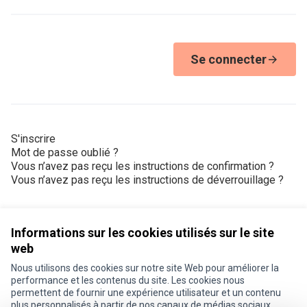
Se connecter
S'inscrire
Mot de passe oublié ?
Vous n’avez pas reçu les instructions de confirmation ?
Vous n’avez pas reçu les instructions de déverrouillage ?
Informations sur les cookies utilisés sur le site
web
Nous utilisons des cookies sur notre site Web pour améliorer la
Conditions d'utilisation
performance et les contenus du site. Les cookies nous
Paramètres des cookies
permettent de fournir une expérience utilisateur et un contenu
Je participe ! sur X
Je participe ! sur Facebook
Je participe ! sur Instagram
plus personnalisés à partir de nos canaux de médias sociaux.