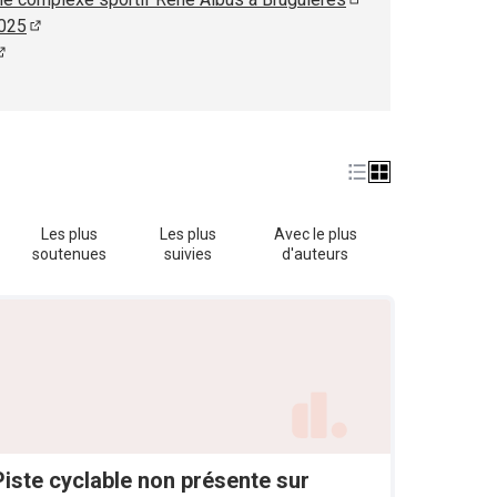
(S'ouvre dans un no
2025
(S'ouvre dans un nouvel onglet)
(S'ouvre dans un nouvel onglet)
ouvre dans un nouvel onglet)
Les plus
Les plus
Avec le plus
soutenues
suivies
d'auteurs
Piste cyclable non présente sur