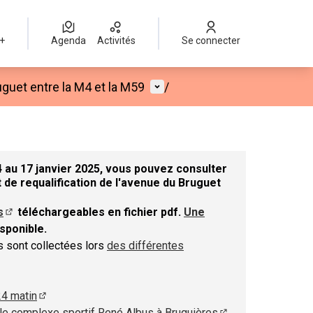
 +
Agenda
Activités
Se connecter
Menu utilisateur
guet entre la M4 et la M59
/
 au 17 janvier 2025, vous pouvez consulter
 de requalification de l'avenue du Bruguet
s
téléchargeables en fichier pdf.
Une
nouvel onglet)
(S'ouvre dans un nouvel onglet)
sponible.
el onglet)
ns sont collectées lors
des différentes
 dans un nouvel onglet)
24 matin
(S'ouvre dans un nouvel onglet)
le complexe sportif René Albus à Bruguières