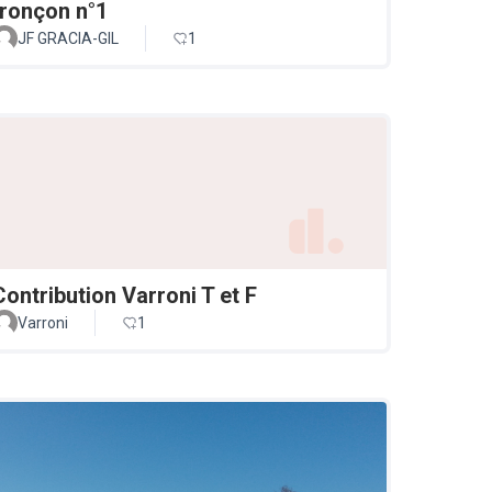
tronçon n°1
JF GRACIA-GIL
1
Contribution Varroni T et F
Varroni
1