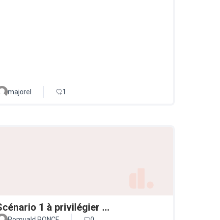
majorel
1
Scénario 1 à privilégier ...
Romuald PONCE
0