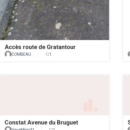
Accès route de Gratantour
COMBEAU
1
Constat Avenue du Bruguet
VeveMimi31
1