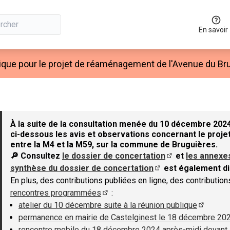
En savoir
ique pour le projet de réaménagement de l'Avenue du Bru
À la suite de la consultation menée du 10 décembre 2024
ci-dessous les avis et observations concernant le projet
entre la M4 et la M59, sur la commune de Bruguières.
🔎 Consultez
le dossier de concertation
et
les annexe
(S'ouvre dans un 
synthèse du dossier de concertation
est également di
(S'ouvre dans un nouv
En plus, des contributions publiées en ligne, des contributio
rencontres programmées
:
(S'ouvre dans un nouvel onglet)
atelier du 10 décembre suite à la réunion publique
(S'ouvre
permanence en mairie de Castelginest le 18 décembre 20
rencontre mobile du 18 décembre 2024 après-midi devant 