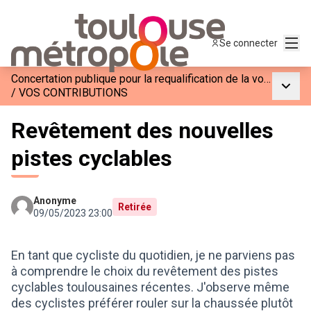
Menu
Se connecter
Concertation publique pour la requalification de la voie M2
Menu p
/
VOS CONTRIBUTIONS
Revêtement des nouvelles
pistes cyclables
Anonyme
Retirée
09/05/2023 23:00
En tant que cycliste du quotidien, je ne parviens pas
à comprendre le choix du revêtement des pistes
cyclables toulousaines récentes. J'observe même
des cyclistes préférer rouler sur la chaussée plutôt