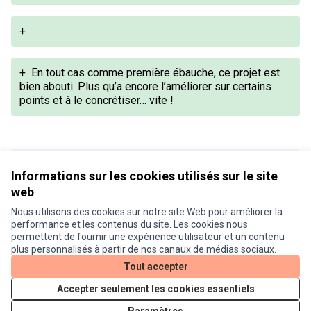
+
+
En tout cas comme première ébauche, ce projet est
bien abouti. Plus qu’a encore l’améliorer sur certains
points et à le concrétiser… vite !
Version 1 de 1
Informations sur les cookies utilisés sur le site
web
Nous utilisons des cookies sur notre site Web pour améliorer la
Conditions d'utilisation
performance et les contenus du site. Les cookies nous
Paramètres des cookies
permettent de fournir une expérience utilisateur et un contenu
Je participe ! sur X
Je participe ! sur Facebook
Je participe ! sur Instagram
plus personnalisés à partir de nos canaux de médias sociaux.
(Lien externe)
(Lien externe)
(Lien externe)
Tout accepter
Accepter seulement les cookies essentiels
Licence Cre
(Lien extern