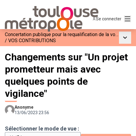
Menu
Se connecter
Concertation publique pour la requalification de la voie M2
Menu p
/
VOS CONTRIBUTIONS
Changements sur "Un projet
prometteur mais avec
quelques points de
vigilance"
Anonyme
13/06/2023 23:56
Sélectionner le mode de vue :