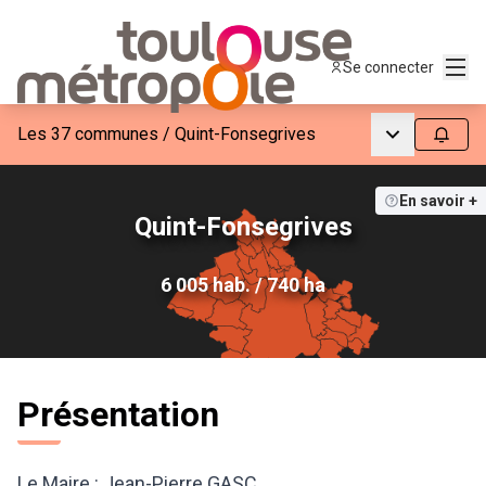
Menu
Se connecter
Menu princip
Les 37 communes
/
Quint-Fonsegrives
Suivre
En savoir +
Quint-Fonsegrives
6 005 hab. / 740 ha
Présentation
Le Maire : Jean-Pierre GASC