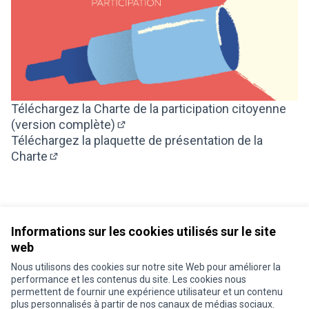
Téléchargez la Charte de la participation citoyenne
(version complète)
(S'ouvre dans un nouvel onglet)
Téléchargez la plaquette de présentation de la
Charte
(S'ouvre dans un nouvel onglet)
Informations sur les cookies utilisés sur le site
web
Nous utilisons des cookies sur notre site Web pour améliorer la
Conditions d'utilisation
performance et les contenus du site. Les cookies nous
Paramètres des cookies
permettent de fournir une expérience utilisateur et un contenu
Je participe ! sur X
Je participe ! sur Facebook
Je participe ! sur Instagram
plus personnalisés à partir de nos canaux de médias sociaux.