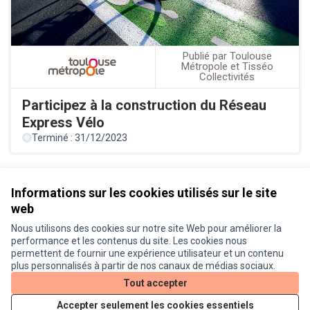
Publié par Toulouse
Métropole et Tisséo
Collectivités
Participez à la construction du Réseau
Express Vélo
Terminé : 31/12/2023
Référence : prod-ASSE-2021-08-47
Informations sur les cookies utilisés sur le site
web
Nous utilisons des cookies sur notre site Web pour améliorer la
Conditions d'utilisation
performance et les contenus du site. Les cookies nous
Paramètres des cookies
permettent de fournir une expérience utilisateur et un contenu
Je participe ! sur X
Je participe ! sur Facebook
Je participe ! sur Instagram
plus personnalisés à partir de nos canaux de médias sociaux.
(Lien externe)
(Lien externe)
(Lien externe)
Tout accepter
Accepter seulement les cookies essentiels