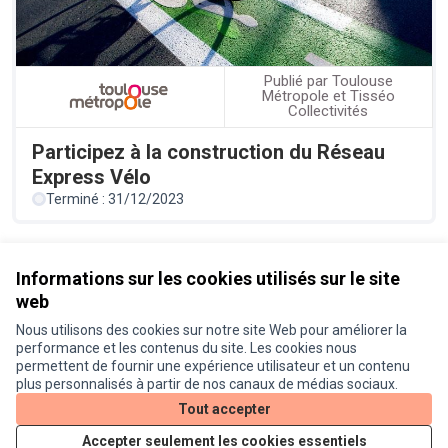
Publié par Toulouse
Métropole et Tisséo
Collectivités
Participez à la construction du Réseau
Express Vélo
Terminé : 31/12/2023
Référence : prod-ASSE-2021-08-47
Informations sur les cookies utilisés sur le site
web
Nous utilisons des cookies sur notre site Web pour améliorer la
Conditions d'utilisation
performance et les contenus du site. Les cookies nous
Paramètres des cookies
permettent de fournir une expérience utilisateur et un contenu
Je participe ! sur X
Je participe ! sur Facebook
Je participe ! sur Instagram
plus personnalisés à partir de nos canaux de médias sociaux.
(Lien externe)
(Lien externe)
(Lien externe)
Tout accepter
Accepter seulement les cookies essentiels