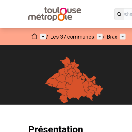
Accueil
Menu principal
Menu utilisate
Menu 
/
Les 37 communes
/
Brax
Présentation