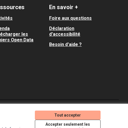
ssources
En savoir +
ivités
Foire aux questions
enda
Déclaration
lécharger les
d'accessibilité
hiers Open Data
Besoin d'aide ?
Je participe ! sur X
Je participe ! sur Faceboo
Je participe ! sur In
Tout accepter
(Lien externe)
(Lien externe)
(Lien externe)
Accepter seulement les