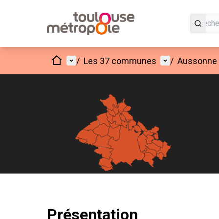
Accueil
Menu principal
Menu utilisate
/
Les 37 communes
/
Aussonne
Présentation