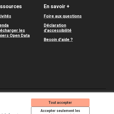
ssources
En savoir +
ivités
Foire aux questions
enda
Déclaration
lécharger les
d'accessibilité
hiers Open Data
Besoin d'aide ?
Je participe ! sur X
Je participe ! sur Faceboo
Je participe ! sur In
Tout accepter
(Lien externe)
(Lien externe)
(Lien externe)
Accepter seulement les