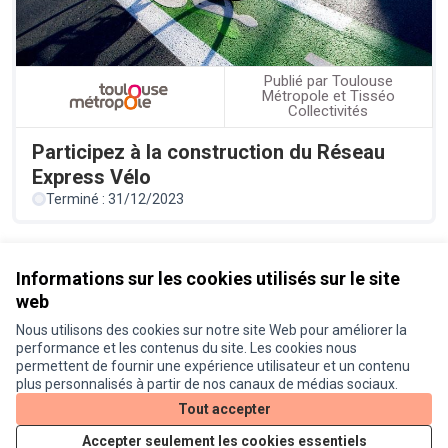
Publié par Toulouse
Métropole et Tisséo
Collectivités
Participez à la construction du Réseau
Express Vélo
Terminé : 31/12/2023
Référence : prod-ASSE-2021-07-31
Informations sur les cookies utilisés sur le site
web
Nous utilisons des cookies sur notre site Web pour améliorer la
Conditions d'utilisation
performance et les contenus du site. Les cookies nous
Paramètres des cookies
permettent de fournir une expérience utilisateur et un contenu
Je participe ! sur X
Je participe ! sur Facebook
Je participe ! sur Instagram
plus personnalisés à partir de nos canaux de médias sociaux.
(Lien externe)
(Lien externe)
(Lien externe)
Tout accepter
Accepter seulement les cookies essentiels