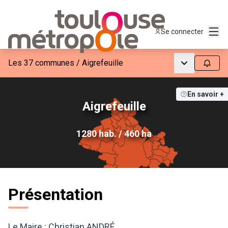
Menu
Se connecter
Menu princip
Les 37 communes
/
Aigrefeuille
Suivre
En savoir +
Aigrefeuille
1280 hab. / 460 ha
Présentation
Le Maire : Christian ANDRÉ