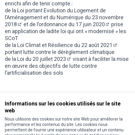
enrichi afin de tenir compte :
de la
Loi portant Evolution du Logement de
l’Aménagement et du Numérique du 23 novembre
2018
et de
l’ordonnance du 17 juin 2020
prise
(Lien externe)
(Lien extern
en application de ladite loi qui ont « modernisé » les
SCoT
de
la Loi Climat et Résilience du 22 août 2021
(Lien ext
portant lutte contre le dérèglement climatique
de
la Loi du 20 juillet 2023
visant à faciliter la mise
(Lien externe)
en œuvre des objectifs de lutte contre
l’artificialisation des sols
Informations sur les cookies utilisés sur le site
web
Nous utilisons des cookies sur notre site Web pour améliorer la
Conditions d'utilisation
performance et les contenus du site. Les cookies nous
Paramètres des cookies
permettent de fournir une expérience utilisateur et un contenu
Je participe ! sur X
Je participe ! sur Facebook
Je participe ! sur Instagram