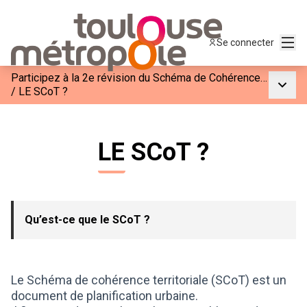
Menu
Se connecter
Participez à la 2e révision du Schéma de Cohérence Territorial de la grande agglomération toulousaine
Menu p
/
LE SCoT ?
LE SCoT ?
Qu’est-ce que le SCoT ?
Le Schéma de cohérence territoriale (SCoT) est un
document de planification urbaine.