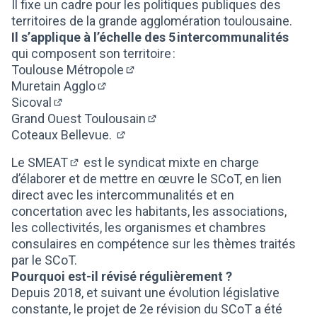
Il fixe un cadre pour les politiques publiques des
territoires de la grande agglomération toulousaine.
Il s’applique à l’échelle des 5 intercommunalités
qui composent son territoire :
Toulouse Métropole
(Lien externe)
Muretain Agglo
(Lien externe)
Sicoval
(Lien externe)
Grand Ouest Toulousain
(Lien externe)
Coteaux Bellevue.
(Lien externe)
Le SMEAT
est le syndicat mixte en charge
(Lien externe)
d’élaborer et de mettre en œuvre le SCoT, en lien
direct avec les intercommunalités et en
concertation avec les habitants, les associations,
les collectivités, les organismes et chambres
consulaires en compétence sur les thèmes traités
par le SCoT.
Pourquoi est-il révisé régulièrement ?
Depuis 2018, et suivant une évolution législative
constante, le projet de 2e révision du SCoT a été