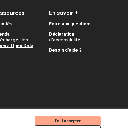
ssources
En savoir +
ivités
Foire aux questions
enda
Déclaration
lécharger les
d'accessibilité
hiers Open Data
Besoin d'aide ?
Je participe ! sur X
Je participe ! sur Faceboo
Je participe ! sur In
Tout accepter
(Lien externe)
(Lien externe)
(Lien externe)