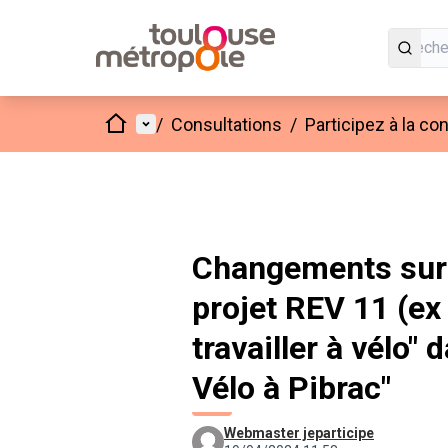
Accueil
Menu principal
/
Consultations
/
Participez à la c
Changements sur
projet REV 11 (ex 
travailler à vélo" 
Vélo à Pibrac"
Webmaster jeparticipe