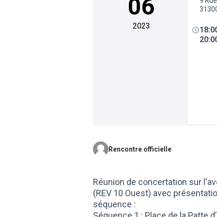
06
9 Rue
3130
2023
18:0
20:0
Rencontre officielle
Réunion de concertation sur l'
(REV 10 Ouest) avec présentat
séquence :
Séquence 1 : Place de la Patte d