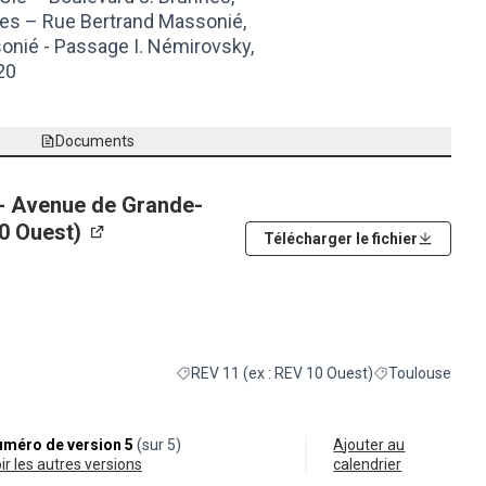
hes – Rue Bertrand Massonié,
onié - Passage I. Némirovsky,
20
Documents
- Avenue de Grande-
10 Ouest)
Télécharger le fichier
(Lien externe)
REV 11 (ex : REV 10 Ouest)
Toulouse
Filtrer les résultats de la catégorie : REV 11 (
Filtrer les résult
méro de version 5
(sur 5)
Ajouter au
oir les autres versions
calendrier