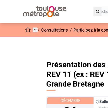
Accueil
Menu principal
/
Consultations
/
Participez à la c
Présentation des
REV 11 (ex : REV 
Grande Bretagne
DÉCEMBRE
Sall