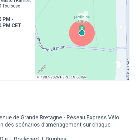
 Gaston Ramon,
0 Toulouse
0 PM
-
0 PM CET
(Lien externe)
avenue de Grande Bretagne - Réseau Express Vélo
ion des scénarios d’aménagement sur chaque
’Oie – Boulevard J. Brunhes,