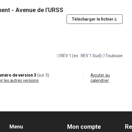
ent - Avenue de l'URSS
Télécharger le fichier
xterne)
REV 1 (ex : REV 1 Sud)
Toulouse
Filtrer les résultats de la catégorie : REV 
Filtrer les résult
méro de version 3
(sur 3)
Ajouter au
oir les autres versions
calendrier
Mon compte
Re
Menu