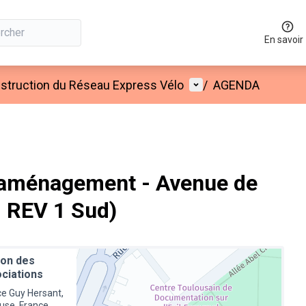
En savoir
Menu utilisateur
onstruction du Réseau Express Vélo
/
AGENDA
l'aménagement - Avenue de
: REV 1 Sud)
on des
ciations
ce Guy Hersant,
use, France