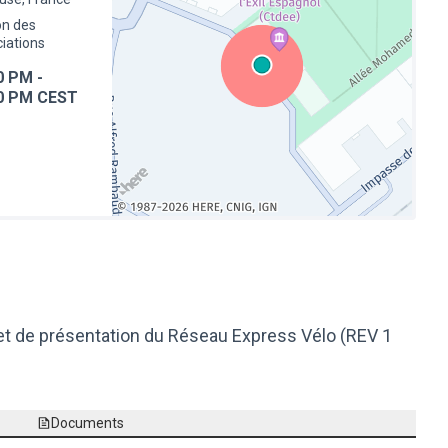
n des
iations
0 PM
-
0 PM CEST
(Lien externe)
et de présentation du Réseau Express Vélo (REV 1
Documents