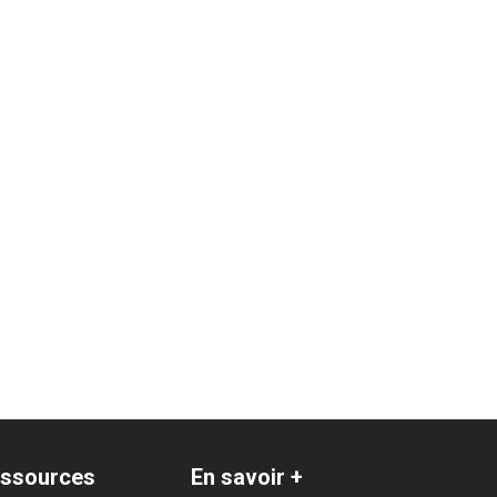
1 (ex : REV 1 Sud)
ats pour le secteur : Toulouse
ssources
En savoir +