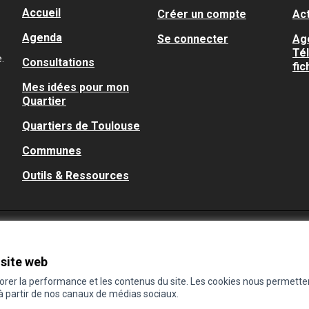
Accueil
Créer un compte
Act
Agenda
Se connecter
Ag
Té
.
Consultations
fic
Mes idées pour mon
Quartier
Quartiers de Toulouse
Communes
Outils & Ressources
 site web
iorer la performance et les contenus du site. Les cookies nous permette
 à partir de nos canaux de médias sociaux.