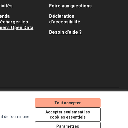
ivités
Foire aux questions
enda
Déclaration
lécharger les
d'accessibilité
hiers Open Data
Besoin d'aide ?
Je participe ! sur X
Je participe ! sur Faceboo
Je participe ! sur In
Tout accepter
(Lien externe)
(Lien externe)
(Lien externe)
Accepter seulement les
nt de fournir une
cookies essentiels
Licence Creative Comm
(Lien externe)
Paramètres