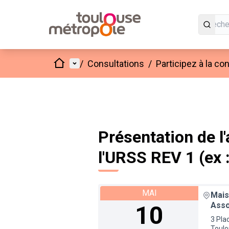
Accueil
Menu principal
/
Consultations
/
Participez à la c
Présentation de 
l'URSS REV 1 (ex 
MAI
Mais
Asso
10
3 Pla
Toulo