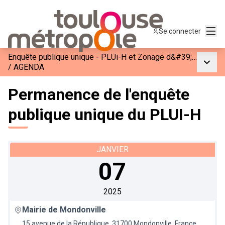
Menu
Se connecter
Enquête publique unique - PLUi-H et Zonage d&#39;Assainissement de Toulouse Métropole
Menu p
/
AGENDA
Permanence de l'enquête
publique unique du PLUI-H
JANVIER
07
2025
Mairie de Mondonville
15 avenue de la République, 31700 Mondonville, France