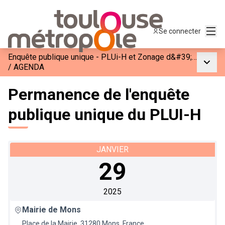
Menu
Se connecter
Enquête publique unique - PLUi-H et Zonage d&#39;Assainissement de Toulouse Métropole
Menu p
/
AGENDA
Permanence de l'enquête
publique unique du PLUI-H
JANVIER
29
2025
Mairie de Mons
Place de la Mairie, 31280 Mons, France