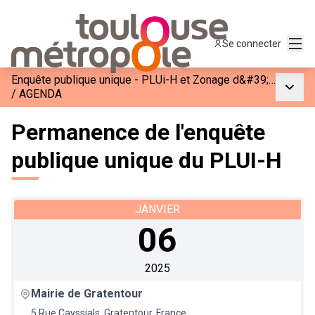
Menu
Se connecter
Enquête publique unique - PLUi-H et Zonage d&#39;Assainissement de Toulouse Métropole
Menu p
/
AGENDA
Permanence de l'enquête
publique unique du PLUI-H
JANVIER
06
2025
Mairie de Gratentour
5 Rue Cayssials, Gratentour, France