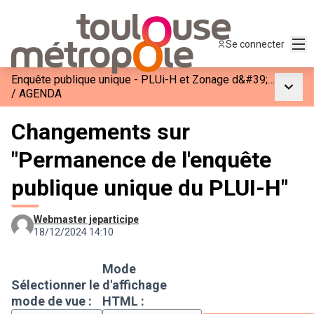
Men
Se connecter
Enquête publique unique - PLUi-H et Zonage d&#39;Assainissement de Toulouse Métropole
Menu p
/
AGENDA
Changements sur
"Permanence de l'enquête
publique unique du PLUI-H"
Webmaster jeparticipe
18/12/2024 14:10
Mode
Sélectionner le
d'affichage
mode de vue :
HTML :