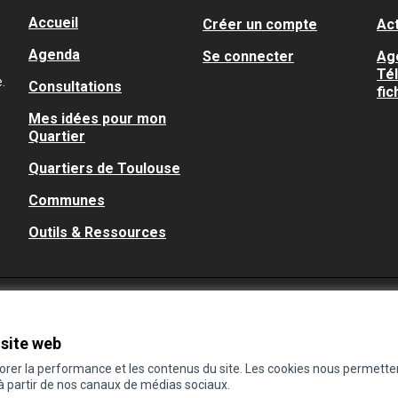
Accueil
Créer un compte
Act
Agenda
Se connecter
Ag
Té
.
Consultations
fic
Mes idées pour mon
Quartier
Quartiers de Toulouse
Communes
Outils & Ressources
 site web
iorer la performance et les contenus du site. Les cookies nous permette
 à partir de nos canaux de médias sociaux.