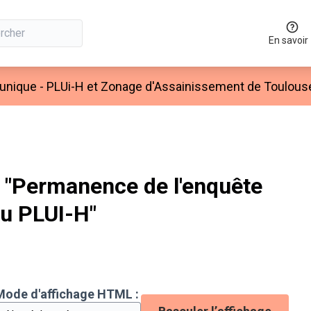
En savoir
 unique - PLUi-H et Zonage d'Assainissement de Toulous
"Permanence de l'enquête
du PLUI-H"
Mode d'affichage HTML :