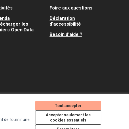
ivités
Foire aux questions
enda
Déclaration
lécharger les
d'accessibilité
hiers Open Data
Besoin d'aide ?
Je participe ! sur X
Je participe ! sur Faceboo
Je participe ! sur In
Tout accepter
(Lien externe)
(Lien externe)
(Lien externe)
Accepter seulement les
nt de fournir une
cookies essentiels
Licence Creative Comm
(Lien externe)