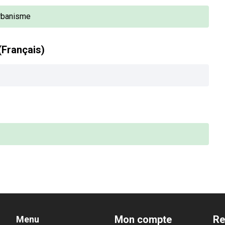
Urbanisme
(Français)
Mon compte
Re
Menu