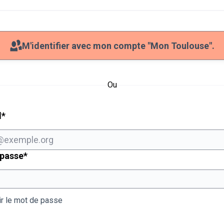
M'identifier avec mon compte "Mon Toulouse".
Ou
Champ obligatoire
l
*
Champ obligatoire
 passe
*
ir le mot de passe