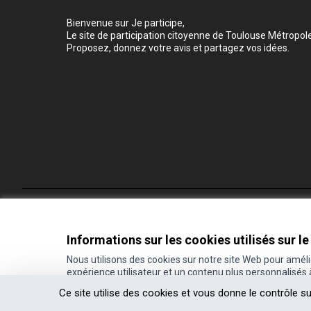
Bienvenue sur Je participe,
Le site de participation citoyenne de Toulouse Métropole
Proposez, donnez votre avis et partagez vos idées.
Conditions d'utilisation
Paramètres des cookies
Informations sur les cookies utilisés sur le
Nous utilisons des cookies sur notre site Web pour amél
expérience utilisateur et un contenu plus personnalisés
(Lien externe)
Site réalisé grâce au
logiciel libre Decidim
.
Ce site utilise des cookies et vous donne le contrôle s
(Lien externe)