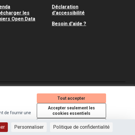
enda
Déclaration
lécharger les
d'accessibilité
hiers Open Data
Besoin d'aide ?
Je participe ! sur X
Je participe ! sur Faceboo
Je participe ! sur In
Tout accepter
(Lien externe)
(Lien externe)
(Lien externe)
Accepter seulement les
nt de fournir une
cookies essentiels
Licence Creative Comm
(Lien externe)
Paramètres
ser
Personnaliser
Politique de confidentialité