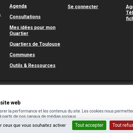
Agenda
Se connecter
Ag
Té
.
Consultations
fic
Mes idées pour mon
Quartier
Quartiers de Toulouse
Communes
Outils & Ressources
 site web
iorer la performance et les contenus du site. Les cookies nous permette
 à partir de nos canaux de médias sociaux.
Tout accepter
Tout refu
ur ceux que vous souhaitez activer