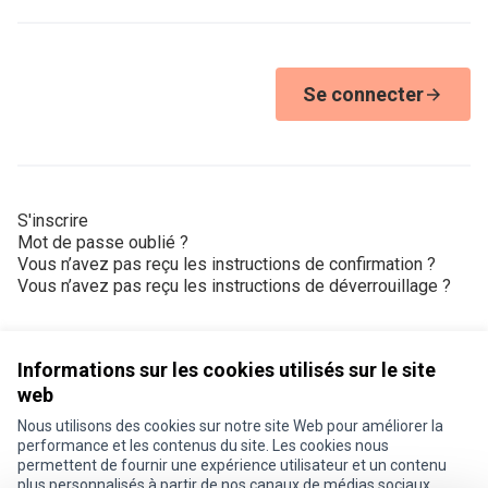
Se connecter
S'inscrire
Mot de passe oublié ?
Vous n’avez pas reçu les instructions de confirmation ?
Vous n’avez pas reçu les instructions de déverrouillage ?
Informations sur les cookies utilisés sur le site
web
Nous utilisons des cookies sur notre site Web pour améliorer la
Conditions d'utilisation
performance et les contenus du site. Les cookies nous
Paramètres des cookies
permettent de fournir une expérience utilisateur et un contenu
Je participe ! sur X
Je participe ! sur Facebook
Je participe ! sur Instagram
plus personnalisés à partir de nos canaux de médias sociaux.