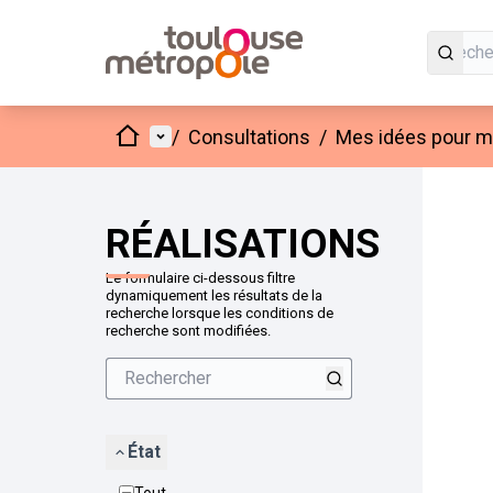
Accueil
Menu principal
/
Consultations
/
Mes idées pour mo
Passer
L'élément
+
−
RÉALISATIONS
Le formulaire ci-dessous filtre
dynamiquement les résultats de la
recherche lorsque les conditions de
recherche sont modifiées.
État