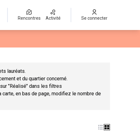
Rencontres
Activité
Se connecter
Leaflet
|
©
OpenStreetMap
contributors
mme des points de carte. L'élément peut être utilisé avec un lect
ts lauréats.
ncement et du quartier concerné.
sur "Réalisé" dans les filtres
la carte, en bas de page, modifiez le nombre de