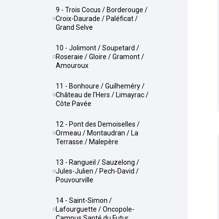
9 - Trois Cocus / Borderouge /
Croix-Daurade / Paléficat /
Grand Selve
10 - Jolimont / Soupetard /
Roseraie / Gloire / Gramont /
Amouroux
11 - Bonhoure / Guilheméry /
Château de l'Hers / Limayrac /
Côte Pavée
12 - Pont des Demoiselles /
Ormeau / Montaudran / La
Terrasse / Malepère
13 - Rangueil / Sauzelong /
Jules-Julien / Pech-David /
Pouvourville
14 - Saint-Simon /
Lafourguette / Oncopole-
Campus Santé du Futur