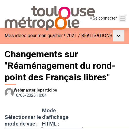
Men
Se connecter
Menu p
Mes idées pour mon quartier ! 2021
/
RÉALISATIONS
Changements sur
"Réaménagement du rond-
point des Français libres"
Webmaster jeparticipe
10/06/2025 10:04
Mode
Sélectionner le
d'affichage
mode de vue :
HTML :