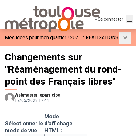
Men
Se connecter
Menu p
Mes idées pour mon quartier ! 2021
/
RÉALISATIONS
Changements sur
"Réaménagement du rond-
point des Français libres"
Webmaster jeparticipe
17/05/2023 17:41
Mode
Sélectionner le
d'affichage
mode de vue :
HTML :