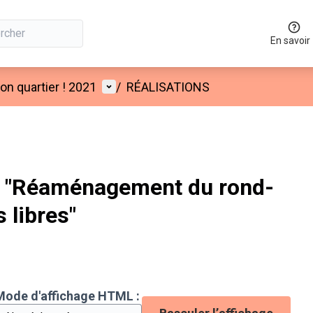
En savoir
Menu utilisateur
n quartier ! 2021
/
RÉALISATIONS
 "Réaménagement du rond-
 libres"
Mode d'affichage HTML :