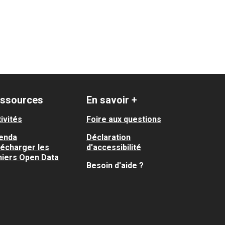
ssources
En savoir +
ivités
Foire aux questions
enda
Déclaration
lécharger les
d'accessibilité
hiers Open Data
Besoin d'aide ?