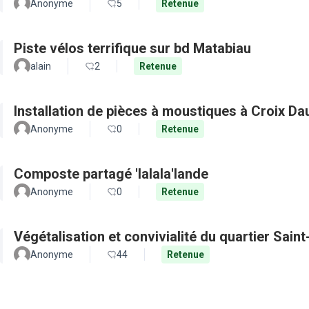
Anonyme
5
Retenue
Piste vélos terrifique sur bd Matabiau
alain
2
Retenue
Installation de pièces à moustiques à Croix D
Anonyme
0
Retenue
Composte partagé 'lalala'lande
Anonyme
0
Retenue
Végétalisation et convivialité du quartier Sain
Anonyme
44
Retenue