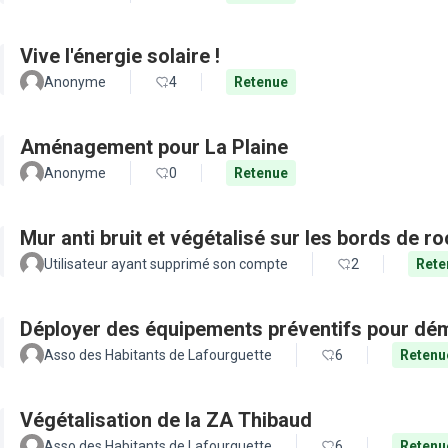
Vive l'énergie solaire !
Anonyme
4
Retenue
Aménagement pour La Plaine
Anonyme
0
Retenue
Mur anti bruit et végétalisé sur les bords de r
Utilisateur ayant supprimé son compte
2
Rete
Déployer des équipements préventifs pour dém
Asso des Habitants de Lafourguette
6
Retenu
Végétalisation de la ZA Thibaud
Asso des Habitants de Lafourguette
6
Retenu