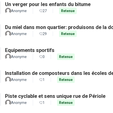
Un verger pour les enfants du bitume
Anonyme
27
Retenue
Du miel dans mon quartier: produisons de la d
Anonyme
29
Retenue
Equipements sportifs
Anonyme
0
Retenue
Installation de composteurs dans les écoles de 
Anonyme
1
Retenue
Piste cyclable et sens unique rue de Périole
Anonyme
1
Retenue