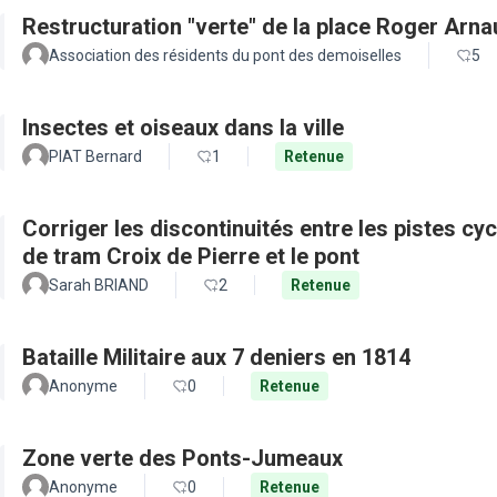
Restructuration "verte" de la place Roger Arn
Association des résidents du pont des demoiselles
5
Insectes et oiseaux dans la ville
PIAT Bernard
1
Retenue
Corriger les discontinuités entre les pistes cy
de tram Croix de Pierre et le pont
Sarah BRIAND
2
Retenue
Bataille Militaire aux 7 deniers en 1814
Anonyme
0
Retenue
Zone verte des Ponts-Jumeaux
Anonyme
0
Retenue