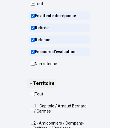
Tout
En attente de réponse
Retirée
Retenue
En cours d'évaluation
Non retenue
Territoire
Tout
1 - Capitole / Arnaud Bernard
/ Carmes
2 - Amidonniers / Compans-