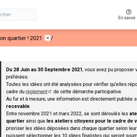
En savoir
Menu utilisateur
n quartier ! 2021
/
 la carte
 suivant est une carte qui présente les éléments de cette page co
Du 28 Juin au 30 Septembre 2021
, vous avez pu proposer v
préférées.
Toutes les idées ont été analysées pour vérifier qu'elles répo
cadre du
règlement
de cette démarche participative.
(S'ouvre dans un nouvel onglet)
Au fur et à mesure, une information est directement publiée 
recevable
.
Entre novembre 2021 et mars 2022, se sont déroulés les
ate
quartier
ainsi que
les ateliers citoyens pour le cadre de v
prioriser les idées déposées dans chaque quartier selon leu
puissent sélectionner les 10 idées finalistes qui seront soum