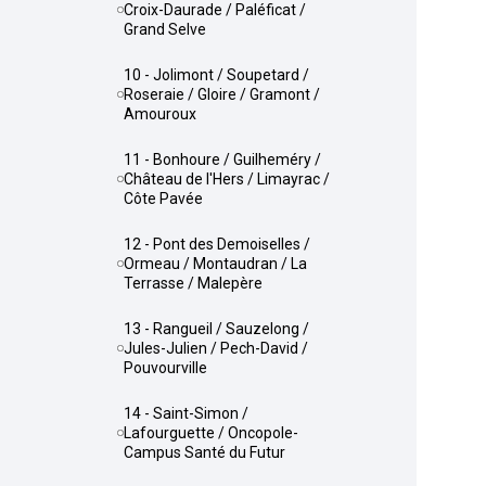
Croix-Daurade / Paléficat /
Grand Selve
10 - Jolimont / Soupetard /
Roseraie / Gloire / Gramont /
Amouroux
11 - Bonhoure / Guilheméry /
Château de l'Hers / Limayrac /
Côte Pavée
12 - Pont des Demoiselles /
Ormeau / Montaudran / La
Terrasse / Malepère
13 - Rangueil / Sauzelong /
Jules-Julien / Pech-David /
Pouvourville
14 - Saint-Simon /
Lafourguette / Oncopole-
Campus Santé du Futur