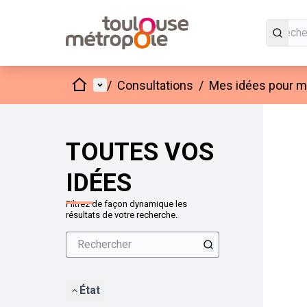
Accueil
Menu principal
/
Consultations
/
Mes idées pour mo
Passer
L'élément
+
−
TOUTES VOS
IDÉES
Filtrez de façon dynamique les
résultats de votre recherche.
État