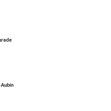
aurade
t-Aubin