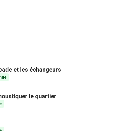
ocade et les échangeurs
nue
oustiquer le quartier
e
e