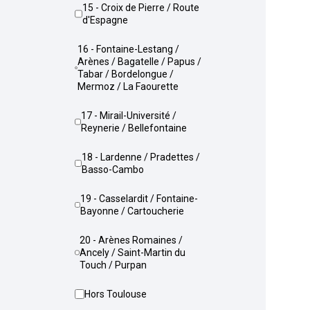
15 - Croix de Pierre / Route
d'Espagne
16 - Fontaine-Lestang /
Arènes / Bagatelle / Papus /
Tabar / Bordelongue /
Mermoz / La Faourette
17 - Mirail-Université /
Reynerie / Bellefontaine
18 - Lardenne / Pradettes /
Basso-Cambo
19 - Casselardit / Fontaine-
Bayonne / Cartoucherie
20 - Arènes Romaines /
Ancely / Saint-Martin du
Touch / Purpan
Hors Toulouse