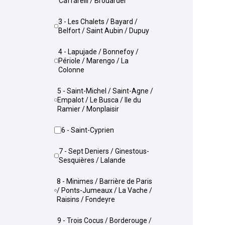
Caffarelli / Brouardel
3 - Les Chalets / Bayard /
Belfort / Saint Aubin / Dupuy
4 - Lapujade / Bonnefoy /
Périole / Marengo / La
Colonne
5 - Saint-Michel / Saint-Agne /
Empalot / Le Busca / Ile du
Ramier / Monplaisir
6 - Saint-Cyprien
7 - Sept Deniers / Ginestous-
Sesquières / Lalande
8 - Minimes / Barrière de Paris
/ Ponts-Jumeaux / La Vache /
Raisins / Fondeyre
9 - Trois Cocus / Borderouge /