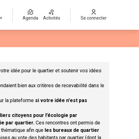
 +
Agenda
Activités
Se connecter
Leaflet
|
©
OpenStreetMap
contributors
mme des points de carte. L'élément peut être utilisé avec un lect
otre idée pour le quartier et soutenir vos idées
ndaient bien aux critères de recevabilité dans le
sur la plateforme
si votre idée n'est pas
liers citoyens pour l’écologie par
ie par quartier.
Ces rencontres ont permis de
r thématique afin que
les bureaux de quartier
ises au vote des habitants par quartier (dont la