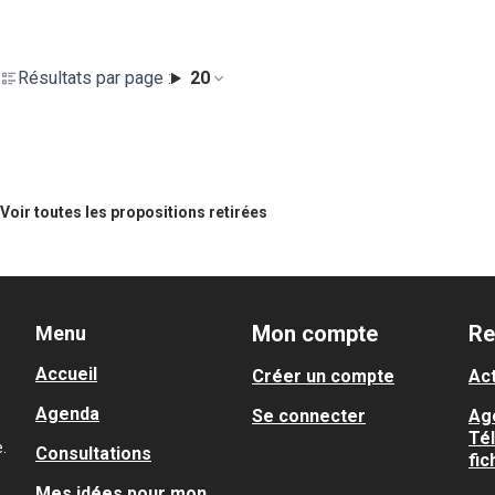
Résultats par page :
20
Voir toutes les propositions retirées
Mon compte
Re
Menu
Accueil
Créer un compte
Act
Agenda
Se connecter
Ag
Té
.
Consultations
fic
Mes idées pour mon