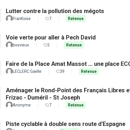
Lutter contre la pollution des mégots
FranKoise
7
Retenue
Voie verte pour aller à Pech David
bosvieux
5
Retenue
Faire de la Place Amat Massot ... une place E
LECLERC Gaëlle
39
Retenue
Aménager le Rond-Point des Français Libres et 
Frizac - Duméril - St Joseph
Anonyme
7
Retenue
Piste cyclable à double sens route d'Espagne