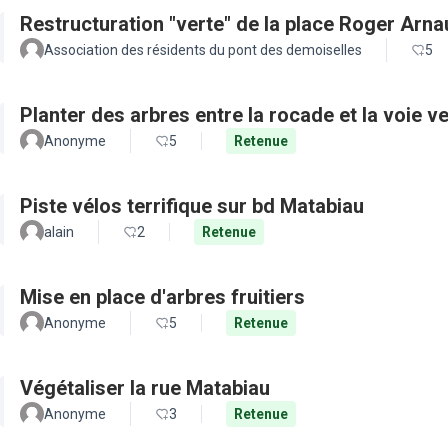
Restructuration "verte" de la place Roger Arn
Association des résidents du pont des demoiselles
5
Planter des arbres entre la rocade et la voie ve
Anonyme
5
Retenue
Piste vélos terrifique sur bd Matabiau
alain
2
Retenue
Mise en place d'arbres fruitiers
Anonyme
5
Retenue
Végétaliser la rue Matabiau
Anonyme
3
Retenue