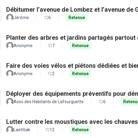
Débitumer l’avenue de Lombez et l’avenue de
Jérôme
6
Retenue
Planter des arbres et jardins partagés partout 
Anonyme
7
Retenue
Faire des voies vélos et piétons dédiées et bie
Anonyme
2
Retenue
Déployer des équipements préventifs pour dém
Asso des Habitants de Lafourguette
6
Retenu
Lutter contre les moustiques avec les chauves
Laetitiak
12
Retenue