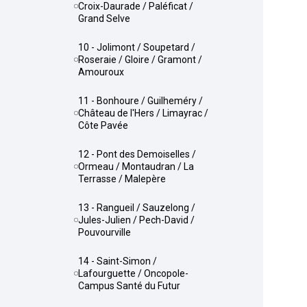
Croix-Daurade / Paléficat /
Grand Selve
10 - Jolimont / Soupetard /
Roseraie / Gloire / Gramont /
Amouroux
11 - Bonhoure / Guilheméry /
Château de l'Hers / Limayrac /
Côte Pavée
12 - Pont des Demoiselles /
Ormeau / Montaudran / La
Terrasse / Malepère
13 - Rangueil / Sauzelong /
Jules-Julien / Pech-David /
Pouvourville
14 - Saint-Simon /
Lafourguette / Oncopole-
Campus Santé du Futur