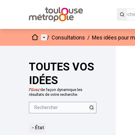
Accueil
Menu principal
/
Consultations
/
Mes idées pour mo
Passer
L'élément
+
−
TOUTES VOS
IDÉES
Filtrez de façon dynamique les
résultats de votre recherche.
État