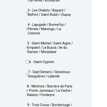
Caffarelli / Brouardel
3 - Les Chalets / Bayard /
Belfort / Saint Aubin / Dupuy
4 - Lapujade / Bonnefoy /
Périole / Marengo / La
Colonne
5 - Saint-Michel / Saint-Agne /
Empalot / Le Busca / Ile du
Ramier / Monplaisir
6 - Saint-Cyprien
7 - Sept Deniers / Ginestous-
Sesquières / Lalande
8 - Minimes / Barrière de Paris
/ Ponts-Jumeaux / La Vache /
Raisins / Fondeyre
9 - Trois Cocus / Borderouge /