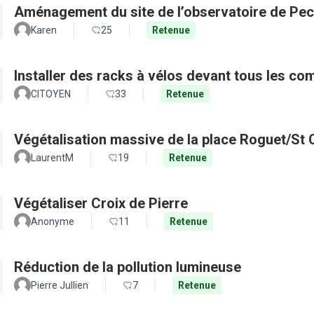
Aménagement du site de l’observatoire de Pec
Karen
25
Retenue
Installer des racks à vélos devant tous les c
CITOYEN
33
Retenue
Végétalisation massive de la place Roguet/St 
LaurentM
19
Retenue
Végétaliser Croix de Pierre
Anonyme
11
Retenue
Réduction de la pollution lumineuse
Pierre Jullien
7
Retenue