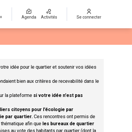
 +
Agenda
Activités
Se connecter
Leaflet
|
©
OpenStreetMap
contributors
mme des points de carte. L'élément peut être utilisé avec un lect
otre idée pour le quartier et soutenir vos idées
ndaient bien aux critères de recevabilité dans le
sur la plateforme
si votre idée n'est pas
liers citoyens pour l’écologie par
ie par quartier.
Ces rencontres ont permis de
r thématique afin que
les bureaux de quartier
ises au vote des habitants par quartier (dont la