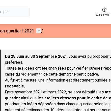
En savoir
Menu utilisateur
n quartier ! 2021
/
 la carte
 suivant est une carte qui présente les éléments de cette page co
Du 28 Juin au 30 Septembre 2021
, vous avez pu proposer v
préférées.
Toutes les idées ont été analysées pour vérifier qu'elles répo
cadre du
règlement
de cette démarche participative.
(S'ouvre dans un nouvel onglet)
Au fur et à mesure, une information est directement publiée 
recevable
.
Entre novembre 2021 et mars 2022, se sont déroulés les
ate
quartier
ainsi que
les ateliers citoyens pour le cadre de v
prioriser les idées déposées dans chaque quartier selon leu
puissent sélectionner les 10 idées finalistes qui seront soum