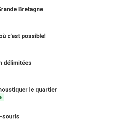
 Grande Bretagne
où c'est possible!
n délimitées
oustiquer le quartier
e
-souris