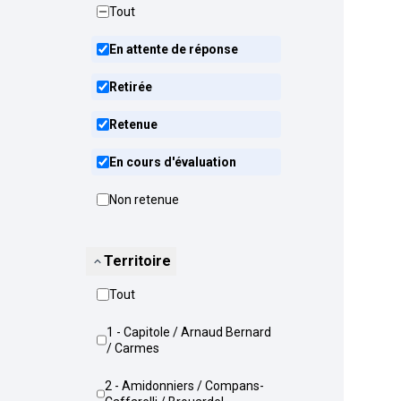
Tout
En attente de réponse
Retirée
Retenue
En cours d'évaluation
Non retenue
Territoire
Tout
1 - Capitole / Arnaud Bernard
/ Carmes
2 - Amidonniers / Compans-