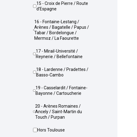
15 - Croix de Pierre / Route
d'Espagne
16 - Fontaine-Lestang /
Arènes / Bagatelle / Papus /
Tabar / Bordelongue /
Mermoz / La Faourette
17 - Mirail-Université /
Reynerie / Bellefontaine
18 - Lardenne / Pradettes /
Basso-Cambo
19 - Casselardit / Fontaine-
Bayonne / Cartoucherie
20 - Arènes Romaines /
Ancely / Saint-Martin du
Touch / Purpan
Hors Toulouse