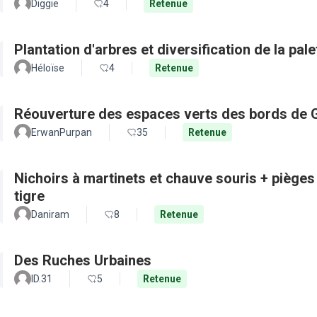
Diggie
4
Retenue
Plantation d'arbres et diversification de la pal
Héloïse
4
Retenue
Réouverture des espaces verts des bords de 
ErwanPurpan
35
Retenue
Nichoirs à martinets et chauve souris + pièges
tigre
Daniram
8
Retenue
Des Ruches Urbaines
ID.31
5
Retenue