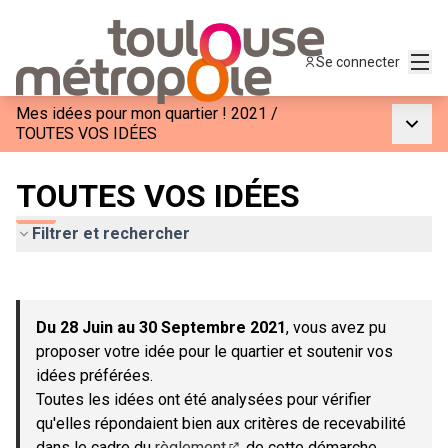
Menu
Se connecter
Mes idées pour mon quartier ! 2021
/
Menu p
TOUTES VOS IDÉES
TOUTES VOS IDÉES
Filtrer et rechercher
Passer la carte
Leaflet
|
©
OpenStreetMap
contributors
L'élément suivant est une carte qui présente les éléments de c
+
Du 28 Juin au 30 Septembre 2021
, vous avez pu
−
proposer votre idée pour le quartier et soutenir vos
idées préférées.
Toutes les idées ont été analysées pour vérifier
qu'elles répondaient bien aux critères de recevabilité
dans le cadre du
règlement
de cette démarche