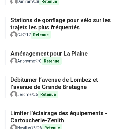
Daniram
8
Retenue
Stations de gonflage pour vélo sur les
trajets les plus fréquentés
CJ
17
Retenue
Aménagement pour La Plaine
Anonyme
0
Retenue
Débitumer l’avenue de Lombez et
l’avenue de Grande Bretagne
Jérôme
6
Retenue
Limiter l'éclairage des équipements -
Cartoucherie-Zenith
Navillus76
6
Retenue