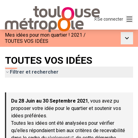
Menu
Se connecter
Mes idées pour mon quartier ! 2021
/
Menu p
TOUTES VOS IDÉES
TOUTES VOS IDÉES
Filtrer et rechercher
Passer la carte
Leaflet
|
©
OpenStreetMap
contributors
L'élément suivant est une carte qui présente les éléments de c
+
Du 28 Juin au 30 Septembre 2021
, vous avez pu
−
proposer votre idée pour le quartier et soutenir vos
idées préférées.
Toutes les idées ont été analysées pour vérifier
qu'elles répondaient bien aux critères de recevabilité
dans le cadre du
règlement
de cette démarche