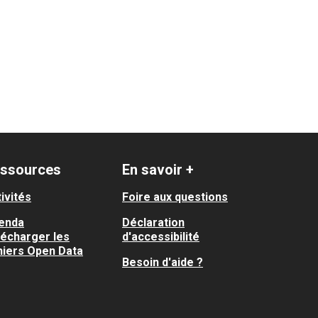
ssources
En savoir +
ivités
Foire aux questions
enda
Déclaration
lécharger les
d'accessibilité
hiers Open Data
Besoin d'aide ?