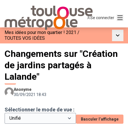
Menu
Se connecter
Mes idées pour mon quartier ! 2021
/
Menu p
TOUTES VOS IDÉES
Changements sur "Création
de jardins partagés à
Lalande"
Anonyme
30/09/2021 18:43
Sélectionner le mode de vue :
Basculer l’affichage