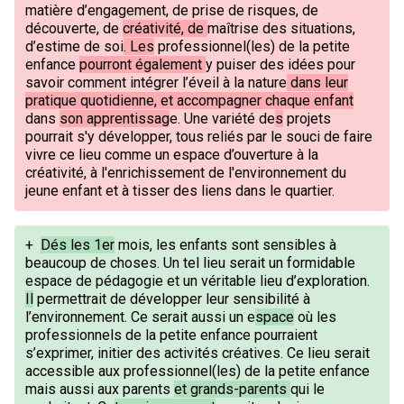
matière d’engagement, de prise de risques, de
découverte, de
créativité, de
maîtrise des situations,
d’estime de soi
. Les
professionnel(les) de la petite
enfance
pourront également
y puiser des idées pour
savoir comment intégrer l’éveil à la nature
dans leur
pratique quotidienne, et accompagner chaque enfant
dans
son apprentissag
e. Une variété de
s
projets
pourrait s'y développer, tous reliés par le souci de faire
vivre ce lieu comme un espace d’ouverture à la
créativité, à l'enrichissement de l'environnement du
jeune enfant et à tisser des liens dans le quartier.
+
Dés les 1er
mois, les enfants sont sensibles à
beaucoup de choses. Un tel lieu serait un formidable
espace de pédagogie et un véritable lieu d’exploration.
Il
permettrait de développer leur sensibilité à
l’environnement. Ce serait aussi un e
space
où les
professionnels de la petite enfance pourraient
s’exprimer, initier des activités créatives. Ce lieu serait
accessible aux professionnel(les) de la petite enfance
mais aussi aux parents
et grands-parents
qui le