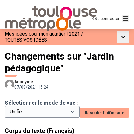
Menu
Se connecter
Mes idées pour mon quartier ! 2021
/
Menu p
TOUTES VOS IDÉES
Changements sur "Jardin
pédagogique"
Anonyme
07/09/2021 15:24
Sélectionner le mode de vue :
Basculer l’affichage
Corps du texte (Français)