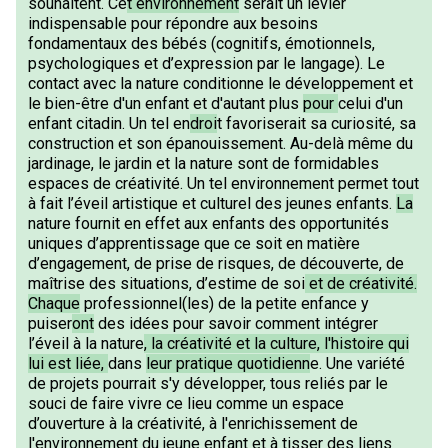
souhaitent. Ce
t environnement
serait un levier
indispensable pour répondre aux besoins
fondamentaux des bébés (cognitifs, émotionnels,
psychologiques et d’expression par le langage). Le
contact avec la nature conditionne le développement et
le bien-être d'un enfant et d'autant plus
pour
celui d'un
enfant citadin. Un tel en
droi
t favoriserait sa curiosité, sa
construction et son épanouissement. Au-delà même du
jardinage, le jardin et la nature sont de formidables
espaces de créativité. Un tel environnement permet tout
à fait l’éveil artistique et culturel des jeunes enfants.
La
nature fournit en effet aux enfants des opportunités
uniques d’apprentissage que ce soit en matière
d’engagement, de prise de risques, de découverte, de
maîtrise des situations, d’estime de soi
et de créativité.
Chaque
professionnel(les) de la petite enfance y
puiser
ont
des idées pour savoir comment intégrer
l’éveil à la nature
, la créativité et la culture, l'histoire qui
lui est liée,
dans
leur pratique quotidienn
e. Une variété
de projets pourrait s'y développer, tous reliés par le
souci de faire vivre ce lieu comme un espace
d’ouverture à la créativité, à l'enrichissement de
l'environnement du jeune enfant et à tisser des liens