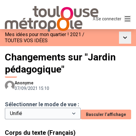
Menu
Se connecter
Mes idées pour mon quartier ! 2021
/
Menu p
TOUTES VOS IDÉES
Changements sur "Jardin
pédagogique"
Anonyme
07/09/2021 15:10
Sélectionner le mode de vue :
Basculer l’affichage
Corps du texte (Français)