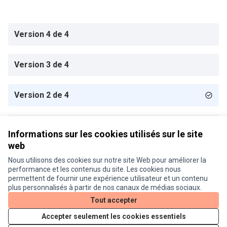
Version 4 de 4
Version 3 de 4
Version 2 de 4
Version 1 de 4
Informations sur les cookies utilisés sur le site
web
Nous utilisons des cookies sur notre site Web pour améliorer la
Conditions d'utilisation
performance et les contenus du site. Les cookies nous
Paramètres des cookies
permettent de fournir une expérience utilisateur et un contenu
Je participe ! sur X
Je participe ! sur Facebook
Je participe ! sur Instagram
plus personnalisés à partir de nos canaux de médias sociaux.
(Lien externe)
(Lien externe)
(Lien externe)
Tout accepter
Accepter seulement les cookies essentiels
Licence Cre
(Lien extern