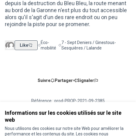
depuis la destruction du Bleu Bleu, la route menant
au bord de la Garonne n'est plus du tout accessible
alors qu'il s'agit d'un des rare endroit ou on peu
rejoindre la piste pour se promener.
Éco-
7 - Sept Deniers / Ginestous-
Like
Filtrer les résultats de la catégorie : Éco-mobilité
Filtrer les résultats pour le secteur : 7 
mobilité
Sesquières / Lalande
Suivre
Partager
Signaler
Référence : prod-PROP-2021-09-2385
Numéro de version 1
(sur 1)
voir les autres versions
Vérifiez l'empreinte numérique
Informations sur les cookies utilisés sur le site
web
Nous utilisons des cookies sur notre site Web pour améliorer la
Conditions d'utilisation
performance et les contenus du site. Les cookies nous
Paramètres des cookies