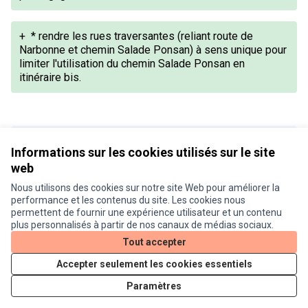
+
* rendre les rues traversantes (reliant route de
Narbonne et chemin Salade Ponsan) à sens unique pour
limiter l'utilisation du chemin Salade Ponsan en
itinéraire bis.
Version 1 de 1
Informations sur les cookies utilisés sur le site
web
Nous utilisons des cookies sur notre site Web pour améliorer la
Conditions d'utilisation
performance et les contenus du site. Les cookies nous
Paramètres des cookies
permettent de fournir une expérience utilisateur et un contenu
Je participe ! sur X
Je participe ! sur Facebook
Je participe ! sur Instagram
plus personnalisés à partir de nos canaux de médias sociaux.
(Lien externe)
(Lien externe)
(Lien externe)
Tout accepter
Accepter seulement les cookies essentiels
Licence Cre
(Lien extern
Paramètres
(Lien externe)
Site réalisé grâce au
logiciel libre Decidim
.
(Lien externe)