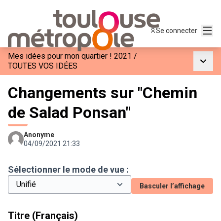
Menu
Se connecter
Mes idées pour mon quartier ! 2021
/
Menu p
TOUTES VOS IDÉES
Changements sur "Chemin
de Salad Ponsan"
Anonyme
04/09/2021 21:33
Sélectionner le mode de vue :
Basculer l’affichage
Titre (Français)